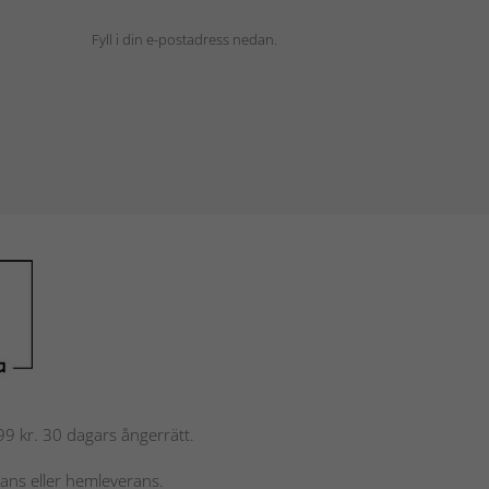
Fyll i din e-postadress nedan.
 799 kr. 30 dagars ångerrätt.
rans eller hemleverans.