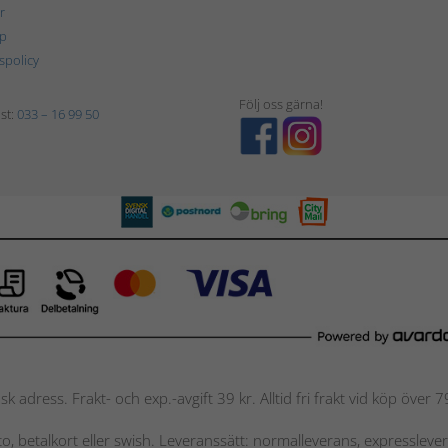
r
p
tspolicy
Följ oss gärna!
st:
033 – 16 99 50
nsk adress. Frakt- och exp.-avgift 39 kr. Alltid fri frakt vid köp över
nto, betalkort eller swish. Leveranssätt: normalleverans, expressleve