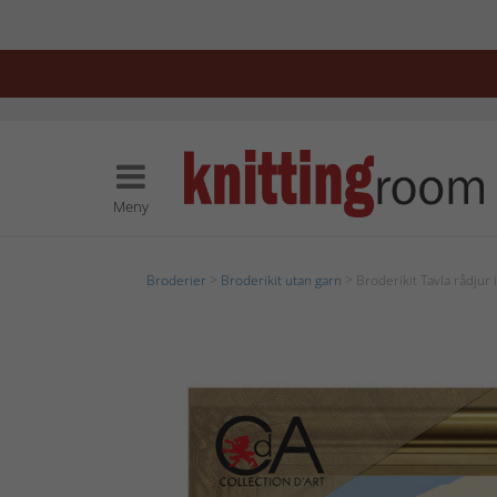
Meny
Broderier
>
Broderikit utan garn
> Broderikit Tavla rådjur 