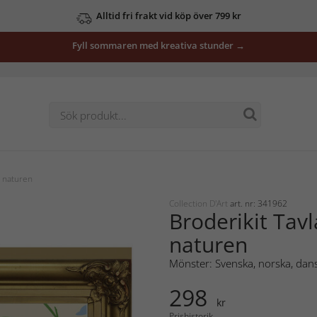
Alltid fri frakt vid köp över 799 kr
Fyll sommaren med kreativa stunder →
i naturen
Collection D'Art
art. nr: 341962
Broderikit Tavl
naturen
Mönster: Svenska, norska, dans
298
kr
Prishistorik