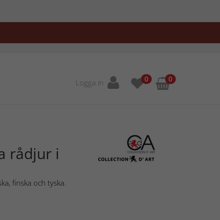
0
0
Logga in
a rådjur i
ka, finska och tyska.