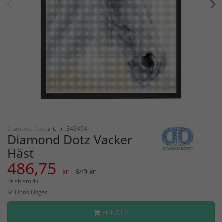
Diamond Dotz
art. nr: 342494
Diamond Dotz Vacker
Häst
486,75
kr
649 kr
Prishistorik
Finns i lager
HANDLA