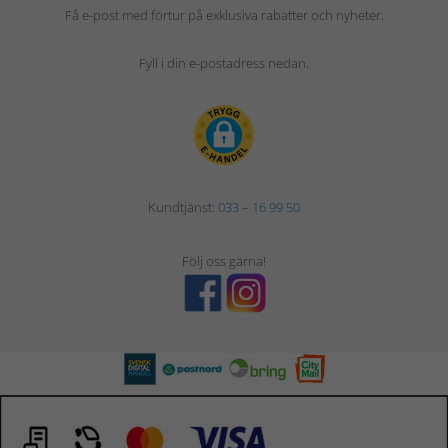
Få e-post med förtur på exklusiva rabatter och nyheter.
Fyll i din e-postadress nedan.
Kundtjänst:
033 – 16 99 50
Följ oss gärna!