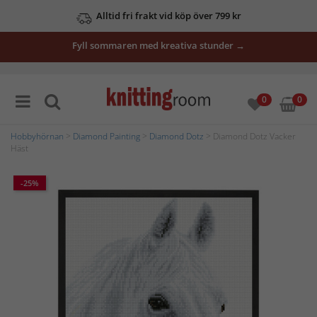
Alltid fri frakt vid köp över 799 kr
Fyll sommaren med kreativa stunder →
0
0
Hobbyhörnan
>
Diamond Painting
>
Diamond Dotz
> Diamond Dotz Vacker
Häst
-25%