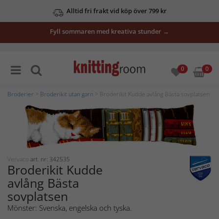
Alltid fri frakt vid köp över 799 kr
Fyll sommaren med kreativa stunder →
0
0
Broderier
>
Broderikit utan garn
> Broderikit Kudde avlång Bästa sovplatsen
Vervaco
art. nr: 342535
Broderikit Kudde
avlång Bästa
sovplatsen
Mönster: Svenska, engelska och tyska.