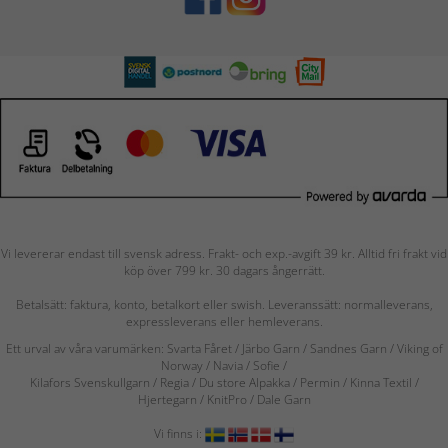
Vi levererar endast till svensk adress. Frakt- och exp.-avgift 39 kr. Alltid fri frakt vid
köp över 799 kr. 30 dagars ångerrätt.
Betalsätt: faktura, konto, betalkort eller swish. Leveranssätt: normalleverans,
expressleverans eller hemleverans.
Ett urval av våra varumärken: Svarta Fåret / Järbo Garn / Sandnes Garn / Viking of
Norway
/ Navia
/ Sofie
/
Kilafors Svenskullgarn
/
Regia / Du store Alpakka / Permin / Kinna Textil /
Hjertegarn / KnitPro / Dale Garn
Vi finns i: