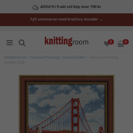
Alltid fri frakt vid köp över 799 kr
Fyll sommaren med kreativa stunder →
0
0
Hobbyhörnan
>
Diamond Painting
>
Diamond Dotz
> Diamond Painting
Golden Gate