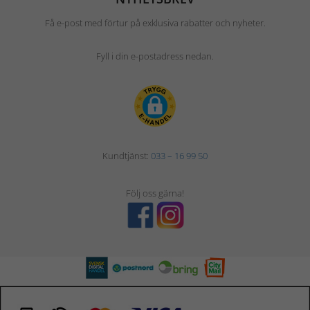
Få e-post med förtur på exklusiva rabatter och nyheter.
Fyll i din e-postadress nedan.
Kundtjänst:
033 – 16 99 50
Följ oss gärna!