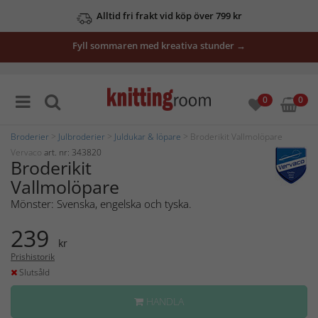
Alltid fri frakt vid köp över 799 kr
Fyll sommaren med kreativa stunder →
0
0
Broderier
>
Julbroderier
>
Juldukar & löpare
> Broderikit Vallmolöpare
Vervaco
art. nr: 343820
Broderikit
Vallmolöpare
Mönster: Svenska, engelska och tyska.
239
kr
Prishistorik
Slutsåld
HANDLA