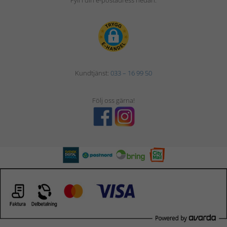
Fyll i din e-postadress nedan.
Kundtjänst:
033 – 16 99 50
Följ oss gärna!