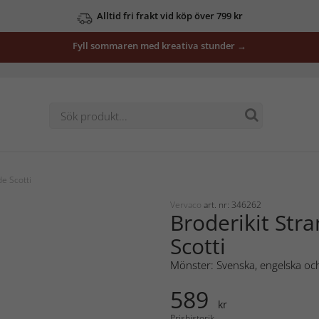
Alltid fri frakt vid köp över 799 kr
Fyll sommaren med kreativa stunder →
e Scotti
Vervaco
art. nr: 346262
Broderikit Str
Scotti
Mönster: Svenska, engelska och
589
kr
Prishistorik