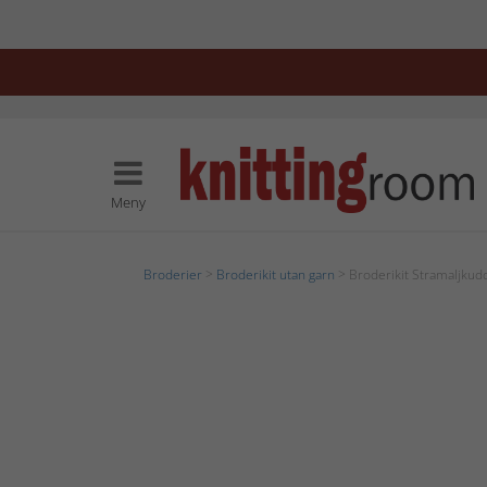
Meny
Broderier
>
Broderikit utan garn
> Broderikit Stramaljkudd