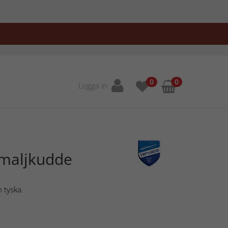
0
0
Logga in
amaljkudde
 tyska.