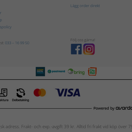
Lägg order direkt
r
p
tspolicy
Följ oss gärna!
st:
033 – 16 99 50
nsk adress. Frakt- och exp.-avgift 39 kr. Alltid fri frakt vid köp över