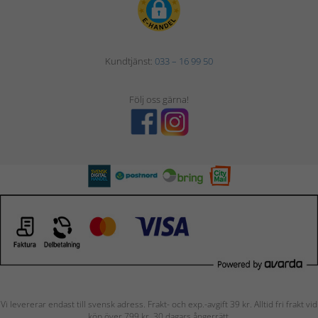
Kundtjänst:
033 – 16 99 50
Följ oss gärna!
Vi levererar endast till svensk adress. Frakt- och exp.-avgift 39 kr. Alltid fri frakt vid
köp över 799 kr. 30 dagars ångerrätt.