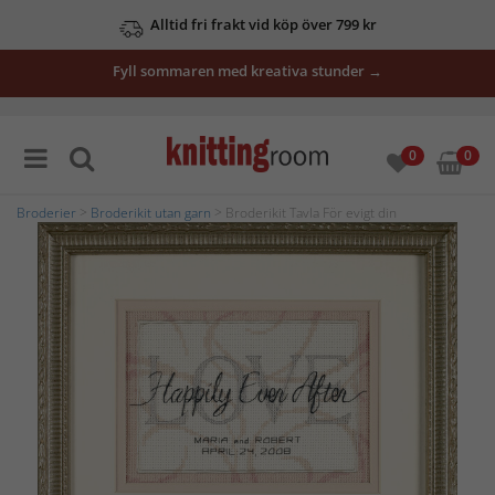
Alltid fri frakt vid köp över 799 kr
Fyll sommaren med kreativa stunder →
0
0
Broderier
>
Broderikit utan garn
> Broderikit Tavla För evigt din