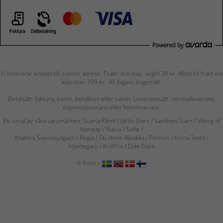
Vi levererar endast till svensk adress. Frakt- och exp.-avgift 39 kr. Alltid fri frakt vid
köp över 799 kr. 30 dagars ångerrätt.
Betalsätt: faktura, konto, betalkort eller swish. Leveranssätt: normalleverans,
expressleverans eller hemleverans.
Ett urval av våra varumärken: Svarta Fåret / Järbo Garn / Sandnes Garn / Viking of
Norway
/ Navia
/ Sofie
/
Kilafors Svenskullgarn
/
Regia / Du store Alpakka / Permin / Kinna Textil /
Hjertegarn / KnitPro / Dale Garn
Vi finns i: