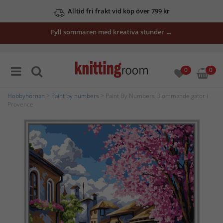
Alltid fri frakt vid köp över 799 kr
Fyll sommaren med kreativa stunder →
0
0
Hobbyhörnan
>
Paint by numbers
> Paint By Numbers Blommande gator i
Provence