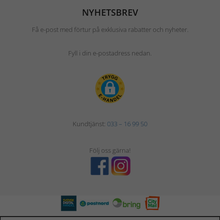
NYHETSBREV
Få e-post med förtur på exklusiva rabatter och nyheter.
Fyll i din e-postadress nedan.
Kundtjänst:
033 – 16 99 50
Följ oss gärna!