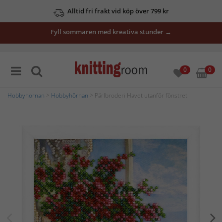
Alltid fri frakt vid köp över 799 kr
Fyll sommaren med kreativa stunder →
0
0
Hobbyhörnan
>
Hobbyhörnan
> Pärlbroderi Havet utanför fönstret