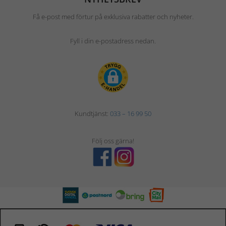
Få e-post med förtur på exklusiva rabatter och nyheter.
Fyll i din e-postadress nedan.
Kundtjänst:
033 – 16 99 50
Följ oss gärna!