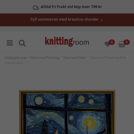
Alltid fri frakt vid köp över 799 kr
Fyll sommaren med kreativa stunder →
0
0
Hobbyhörnan
>
Diamond Painting
>
Diamond Dotz
> Diamond Painting Rött
mästerverk