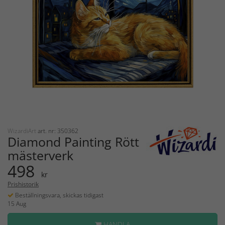
WizardiArt
art. nr: 350362
Diamond Painting Rött
mästerverk
498
kr
Prishistorik
Beställningsvara, skickas tidigast
15 Aug
HANDLA