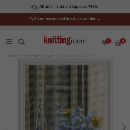
Alltid fri frakt vid köp över 799 kr
Fyll sommaren med kreativa stunder →
0
0
Broderier
>
Broderikit utan garn
> Broderikit Tavla I stunden