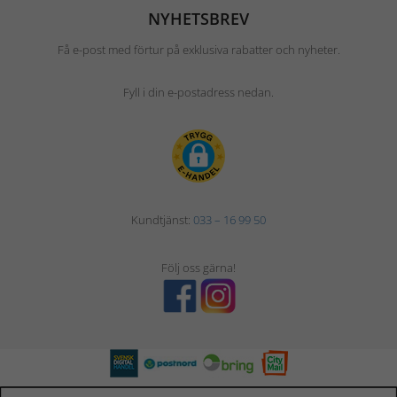
NYHETSBREV
Få e-post med förtur på exklusiva rabatter och nyheter.
Fyll i din e-postadress nedan.
Kundtjänst:
033 – 16 99 50
Följ oss gärna!