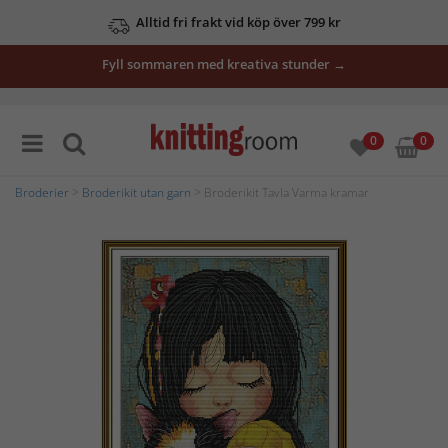
Alltid fri frakt vid köp över 799 kr
Fyll sommaren med kreativa stunder →
0
0
Broderier
>
Broderikit utan garn
> Broderikit Tavla Varma kramar