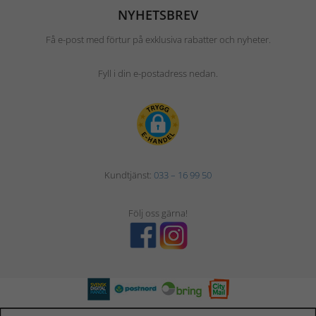
NYHETSBREV
Få e-post med förtur på exklusiva rabatter och nyheter.
Fyll i din e-postadress nedan.
Kundtjänst:
033 – 16 99 50
Följ oss gärna!