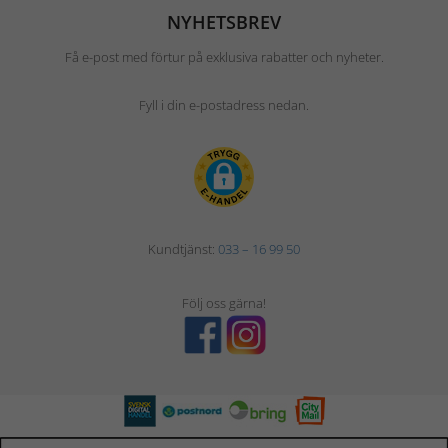
NYHETSBREV
Få e-post med förtur på exklusiva rabatter och nyheter.
Fyll i din e-postadress nedan.
Kundtjänst:
033 – 16 99 50
Följ oss gärna!