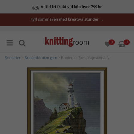
Alltid fri frakt vid köp över 799 kr
Fyll sommaren med kreativa stunder →
0
0
Broderier
>
Broderikit utan garn
> Broderikit Tavla Majestätisk fyr