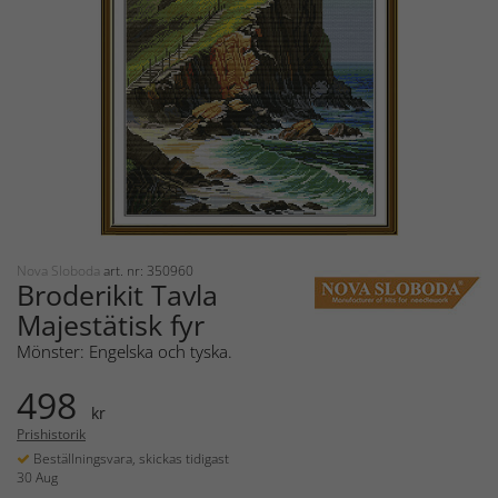
Nova Sloboda
art. nr: 350960
Broderikit Tavla
Majestätisk fyr
Mönster: Engelska och tyska.
498
kr
Prishistorik
Beställningsvara, skickas tidigast
30 Aug