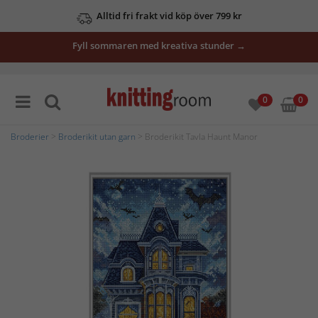
Alltid fri frakt vid köp över 799 kr
Fyll sommaren med kreativa stunder →
0
0
Broderier
>
Broderikit utan garn
> Broderikit Tavla Haunt Manor