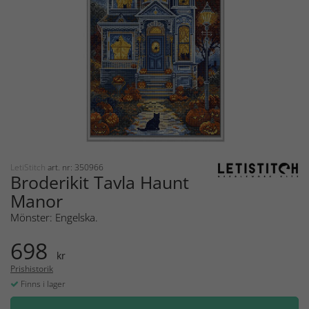
LetiStitch
art. nr: 350966
Broderikit Tavla Haunt
Manor
Mönster: Engelska.
698
kr
Prishistorik
Finns i lager