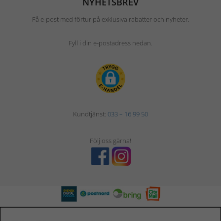
NYHETSBREV
Få e-post med förtur på exklusiva rabatter och nyheter.
Fyll i din e-postadress nedan.
Kundtjänst:
033 – 16 99 50
Följ oss gärna!