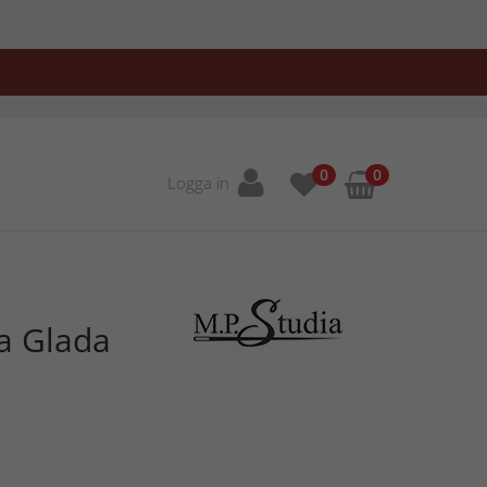
0
0
Logga in
la Glada