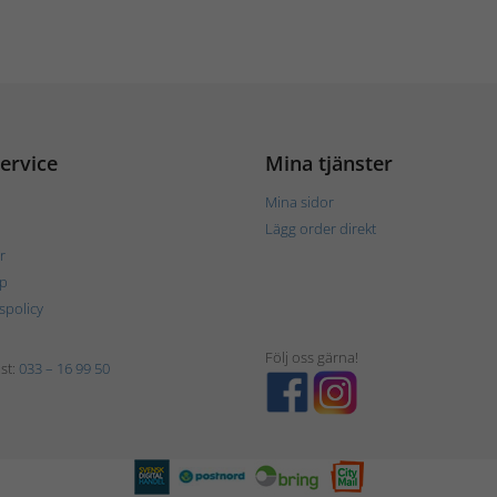
ervice
Mina tjänster
Mina sidor
Lägg order direkt
r
p
tspolicy
Följ oss gärna!
st:
033 – 16 99 50