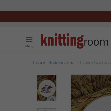
Meny
Broderier
>
Broderikit utan garn
> Broderikit Tavla Glada