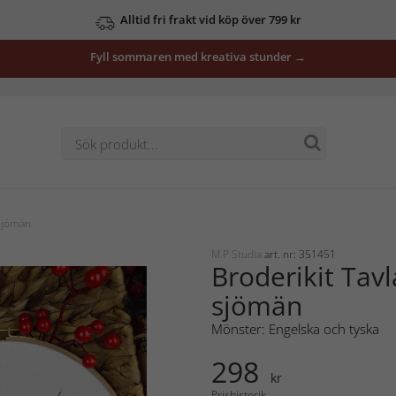
Alltid fri frakt vid köp över 799 kr
Fyll sommaren med kreativa stunder →
 sjömän
M.P Studia
art. nr: 351451
Broderikit Tav
sjömän
Mönster: Engelska och tyska
298
kr
Prishistorik