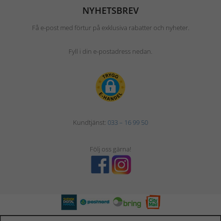
NYHETSBREV
Få e-post med förtur på exklusiva rabatter och nyheter.
Fyll i din e-postadress nedan.
Kundtjänst:
033 – 16 99 50
Följ oss gärna!