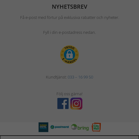
NYHETSBREV
Få e-post med förtur på exklusiva rabatter och nyheter.
Fyll i din e-postadress nedan.
Kundtjänst:
033 – 16 99 50
Följ oss gärna!