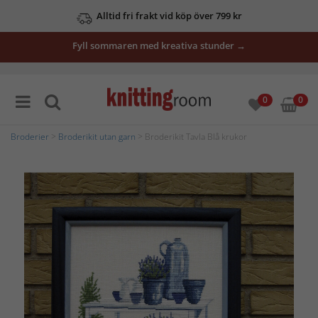
Alltid fri frakt vid köp över 799 kr
Fyll sommaren med kreativa stunder →
0
0
Broderier
>
Broderikit utan garn
> Broderikit Tavla Blå krukor