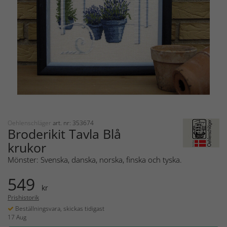
Oehlenschläger
art. nr: 353674
Broderikit Tavla Blå
krukor
Mönster: Svenska, danska, norska, finska och tyska.
549
kr
Prishistorik
Beställningsvara, skickas tidigast
17 Aug