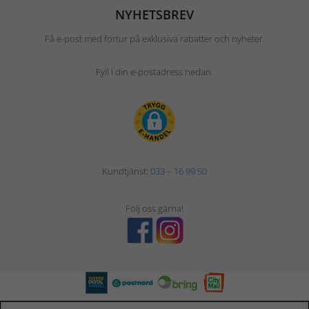
NYHETSBREV
Få e-post med förtur på exklusiva rabatter och nyheter.
Fyll i din e-postadress nedan.
Kundtjänst:
033 – 16 99 50
Följ oss gärna!