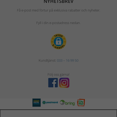
NYHETSBREV
Få e-post med förtur på exklusiva rabatter och nyheter.
Fyll i din e-postadress nedan.
Kundtjänst:
033 – 16 99 50
Följ oss gärna!