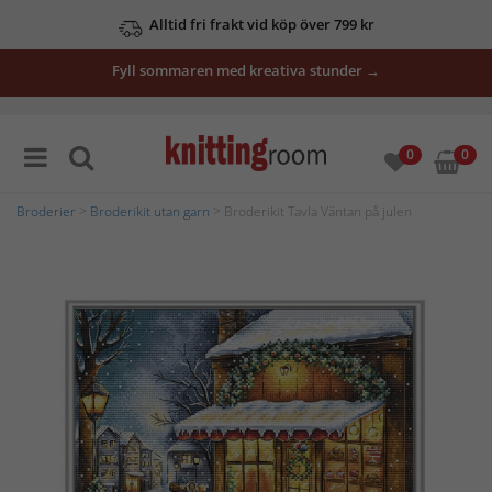
Alltid fri frakt vid köp över 799 kr
Fyll sommaren med kreativa stunder →
0
0
Broderier
>
Broderikit utan garn
> Broderikit Tavla Väntan på julen