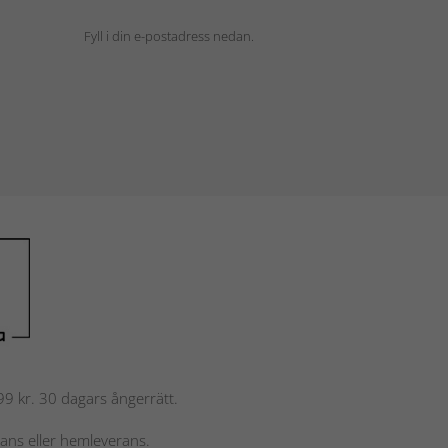
Fyll i din e-postadress nedan.
 799 kr. 30 dagars ångerrätt.
rans eller hemleverans.