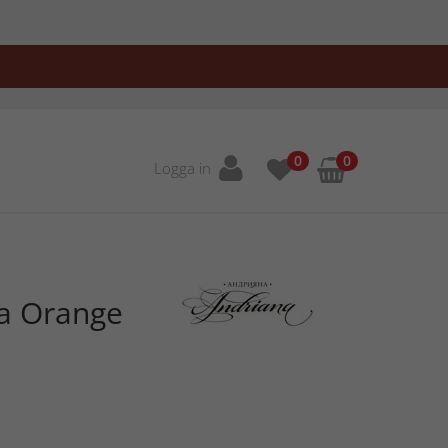
0
0
Logga in
la Orange