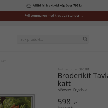
Alltid fri frakt vid köp över 799 kr
Fyll sommaren med kreativa stunder →
 katt
Andriana
art. nr: 360281
Broderikit Tav
katt
Mönster: Engelska
598
kr
Prishistorik