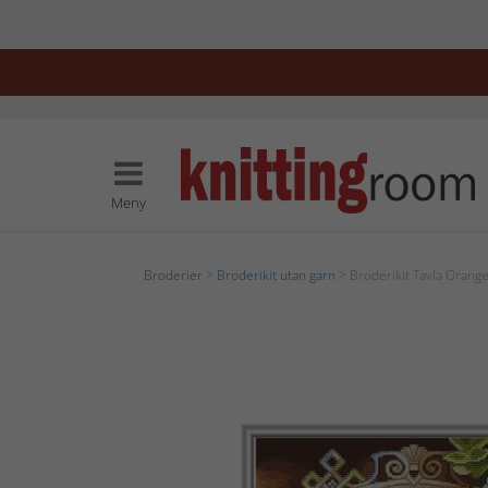
Meny
Broderier
>
Broderikit utan garn
> Broderikit Tavla Orange