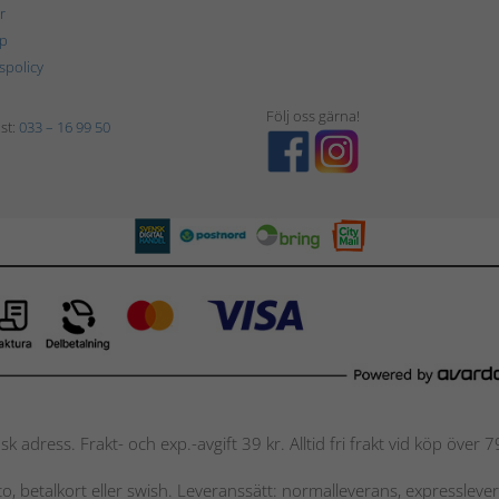
r
p
tspolicy
Följ oss gärna!
st:
033 – 16 99 50
nsk adress. Frakt- och exp.-avgift 39 kr. Alltid fri frakt vid köp över
nto, betalkort eller swish. Leveranssätt: normalleverans, expressleve