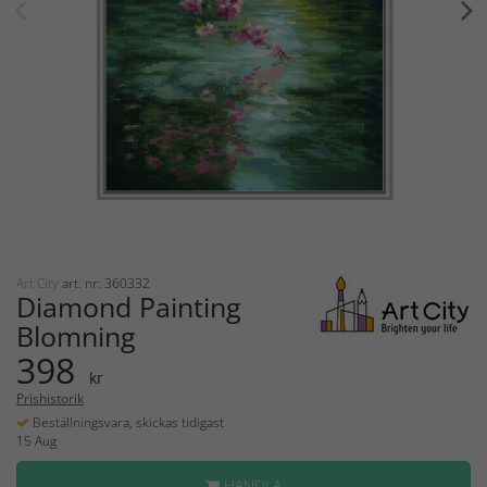
Art City
art. nr: 360332
Diamond Painting
Blomning
398
kr
Prishistorik
Beställningsvara, skickas tidigast
15 Aug
HANDLA