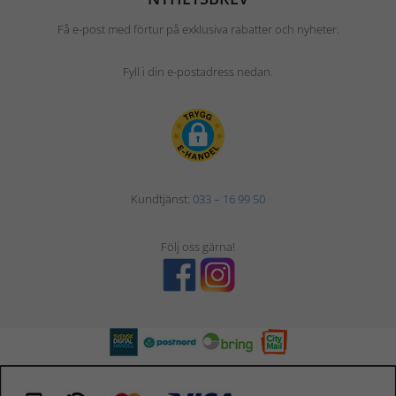
Få e-post med förtur på exklusiva rabatter och nyheter.
Fyll i din e-postadress nedan.
Kundtjänst:
033 – 16 99 50
Följ oss gärna!