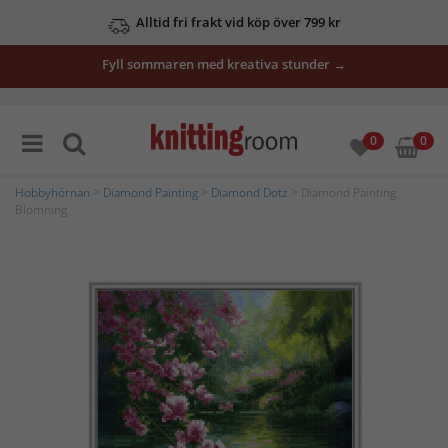
Alltid fri frakt vid köp över 799 kr
Fyll sommaren med kreativa stunder →
0
0
Hobbyhörnan
>
Diamond Painting
>
Diamond Dotz
> Diamond Painting
Blomning