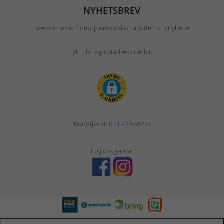
NYHETSBREV
Få e-post med förtur på exklusiva rabatter och nyheter.
Fyll i din e-postadress nedan.
Kundtjänst:
033 – 16 99 50
Följ oss gärna!