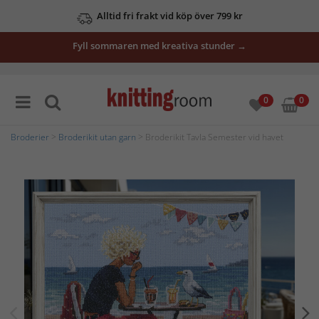
Alltid fri frakt vid köp över 799 kr
Fyll sommaren med kreativa stunder →
0
0
Broderier
>
Broderikit utan garn
> Broderikit Tavla Semester vid havet