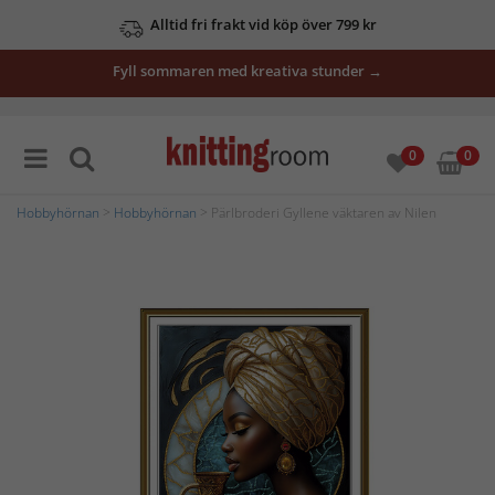
Alltid fri frakt vid köp över 799 kr
Fyll sommaren med kreativa stunder →
0
0
Hobbyhörnan
>
Hobbyhörnan
> Pärlbroderi Gyllene väktaren av Nilen