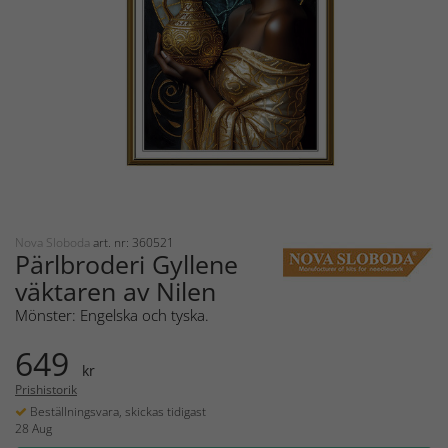
Nova Sloboda
art. nr: 360521
Pärlbroderi Gyllene
väktaren av Nilen
Mönster: Engelska och tyska.
649
kr
Prishistorik
Beställningsvara, skickas tidigast
28 Aug