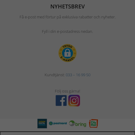
NYHETSBREV
Få e-post med förtur på exklusiva rabatter och nyheter.
Fyll i din e-postadress nedan.
Kundtjänst:
033 – 16 99 50
Följ oss gärna!