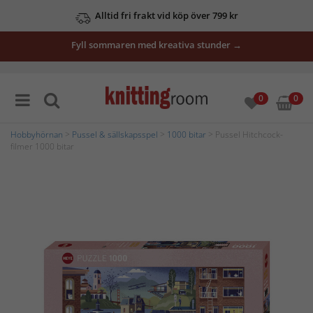
Alltid fri frakt vid köp över 799 kr
Fyll sommaren med kreativa stunder →
0
0
Hobbyhörnan
>
Pussel & sällskapsspel
>
1000 bitar
> Pussel Hitchcock-
filmer 1000 bitar