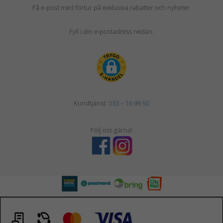
Få e-post med förtur på exklusiva rabatter och nyheter.
Fyll i din e-postadress nedan.
Kundtjänst:
033 – 16 99 50
Följ oss gärna!