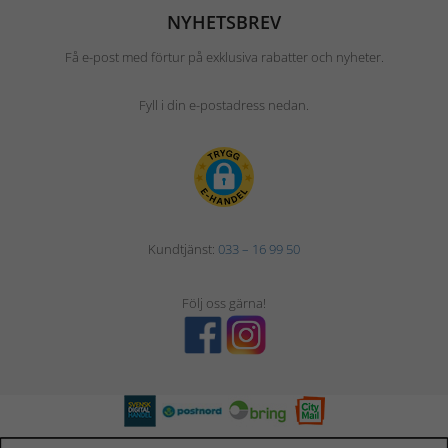
NYHETSBREV
Få e-post med förtur på exklusiva rabatter och nyheter.
Fyll i din e-postadress nedan.
Kundtjänst:
033 – 16 99 50
Följ oss gärna!