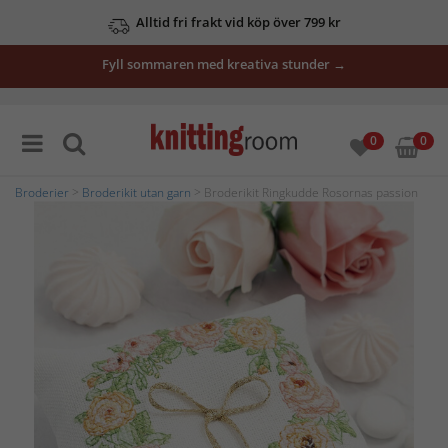
Alltid fri frakt vid köp över 799 kr
Fyll sommaren med kreativa stunder →
0
0
Broderier
>
Broderikit utan garn
> Broderikit Ringkudde Rosornas passion