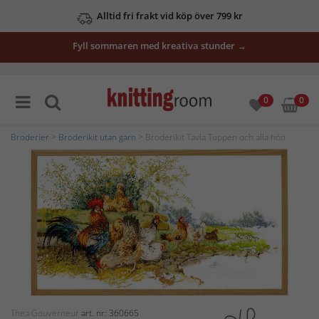
Alltid fri frakt vid köp över 799 kr
Fyll sommaren med kreativa stunder →
0
0
Broderier
>
Broderikit utan garn
> Broderikit Tavla Tuppen och alla hön
Thea Gouverneur
art. nr: 360665