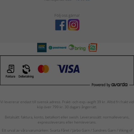
Följ oss gärna!
Vi levererar endast till svensk adress. Frakt- och exp.-avgift 39 kr. Alltid fri frakt vid
köp över 799 kr. 30 dagars ångerrätt.
Betalsätt: faktura, konto, betalkort eller swish. Leveranssätt: normalleverans,
expressleverans eller hemleverans.
Ett urval av våra varumärken: Svarta Fåret / Järbo Garn / Sandnes Garn / Viking of