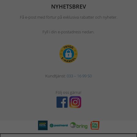
NYHETSBREV
Få e-post med förtur på exklusiva rabatter och nyheter.
Fyll i din e-postadress nedan.
Kundtjänst:
033 – 16 99 50
Följ oss gärna!