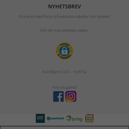
NYHETSBREV
Få e-post med förtur på exklusiva rabatter och nyheter.
Fyll i din e-postadress nedan.
Kundtjänst:
033 – 16 99 50
Följ oss gärna!