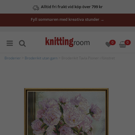
Alltid fri frakt vid köp över 799 kr
Fyll sommaren med kreativa stunder →
0
0
Broderier
>
Broderikit utan garn
> Broderikit Tavla Pioner i fönstret