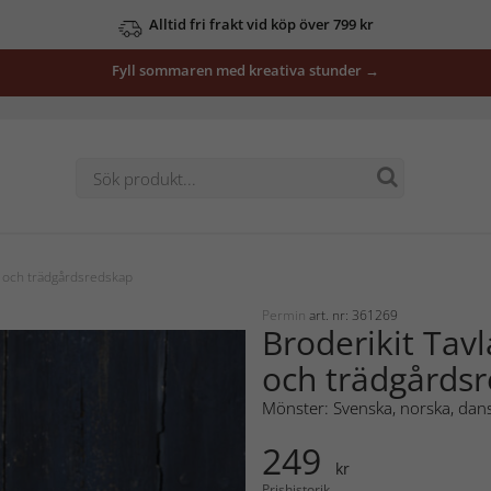
Alltid fri frakt vid köp över 799 kr
Fyll sommaren med kreativa stunder →
 och trädgårdsredskap
Permin
art. nr: 361269
Broderikit Tav
och trädgårds
Mönster: Svenska, norska, dans
249
kr
Prishistorik