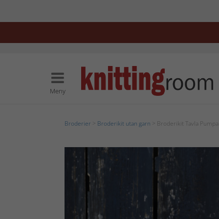
Meny
Broderier
>
Broderikit utan garn
> Broderikit Tavla Pumpa