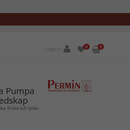
0
0
Logga in
la Pumpa
redskap
ka, finska och tyska.