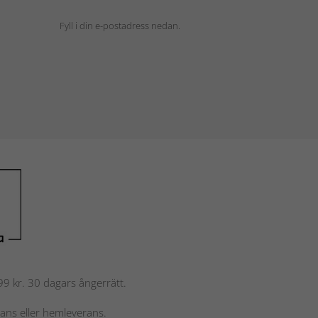
Fyll i din e-postadress nedan.
 799 kr. 30 dagars ångerrätt.
rans eller hemleverans.