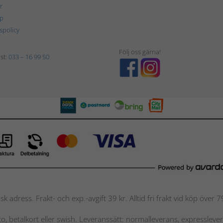
r
p
tspolicy
Följ oss gärna!
st:
033 – 16 99 50
nsk adress. Frakt- och exp.-avgift 39 kr. Alltid fri frakt vid köp över
nto, betalkort eller swish. Leveranssätt: normalleverans, expressleve