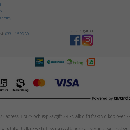
r
p
tspolicy
Följ oss gärna!
st:
033 – 16 99 50
nsk adress. Frakt- och exp.-avgift 39 kr. Alltid fri frakt vid köp över
nto, betalkort eller swish. Leveranssätt: normalleverans, expressleve