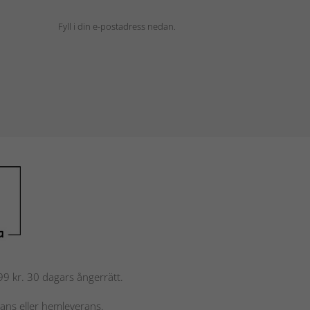
Fyll i din e-postadress nedan.
 799 kr. 30 dagars ångerrätt.
rans eller hemleverans.