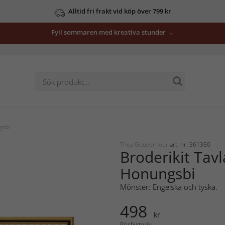
Alltid fri frakt vid köp över 799 kr
Fyll sommaren med kreativa stunder →
gsbi
Thea Gouverneur
art. nr: 361350
Broderikit Tavl
Honungsbi
Mönster: Engelska och tyska.
498
kr
Prishistorik