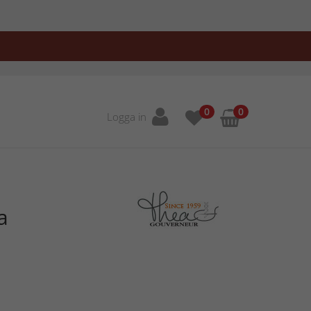
0
0
Logga in
a