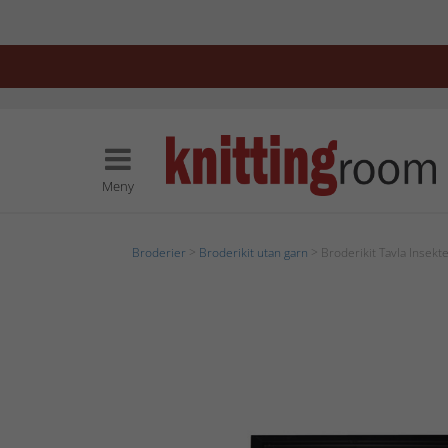
Meny
Broderier
>
Broderikit utan garn
> Broderikit Tavla Insekte