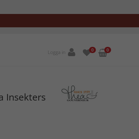
0
0
Logga in
a Insekters