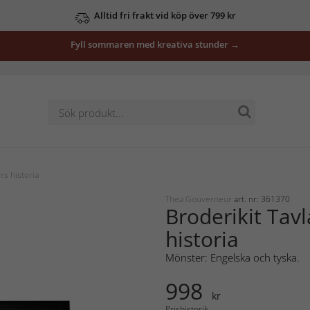
Alltid fri frakt vid köp över 799 kr
Fyll sommaren med kreativa stunder →
rs historia
Thea Gouverneur
art. nr: 361370
Broderikit Tavl
historia
Mönster: Engelska och tyska.
998
kr
Prishistorik