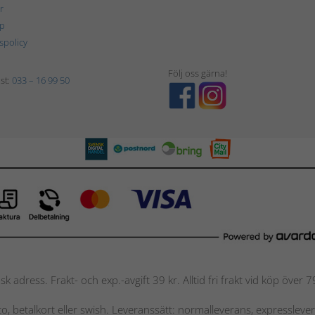
r
p
tspolicy
Följ oss gärna!
st:
033 – 16 99 50
nsk adress. Frakt- och exp.-avgift 39 kr. Alltid fri frakt vid köp över
nto, betalkort eller swish. Leveranssätt: normalleverans, expressleve