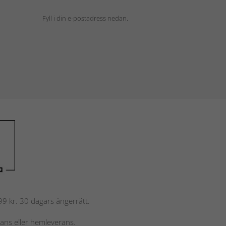
Fyll i din e-postadress nedan.
 799 kr. 30 dagars ångerrätt.
rans eller hemleverans.