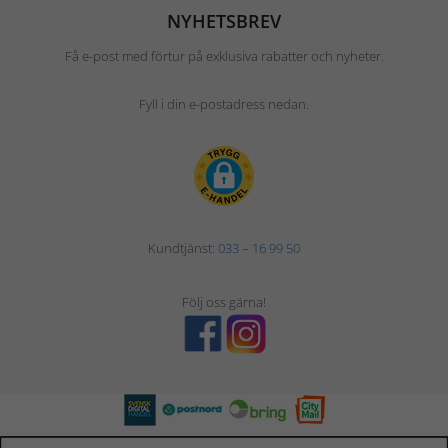
NYHETSBREV
Få e-post med förtur på exklusiva rabatter och nyheter.
Fyll i din e-postadress nedan.
Kundtjänst:
033 – 16 99 50
Följ oss gärna!