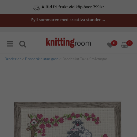
Alltid fri frakt vid köp över 799 kr
Fyll sommaren med kreativa stunder →
0
0
Broderier
>
Broderikit utan garn
> Broderikit Tavla Småttingar