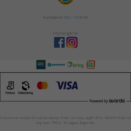
Kundtjänst:
033 – 16 99 50
Följ oss gärna!
Vi levererar endast till svensk adress. Frakt- och exp.-avgift 39 kr. Alltid fri frakt vid
köp över 799 kr. 30 dagars ångerrätt.