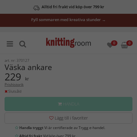
Alltid fri frakt vid köp över 799 kr
Fyll sommaren med kreativa stunder →
0
0
art. nr: 370127
Väska ankare
229
kr
Prishistorik
Slutsåld
HANDLA
Lägg till i favoriter
Handla tryggt
Vi är certifierade av Trygg e-handel.
Alltid fri frakt
Vid köp över 799 kr.