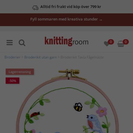
Alltid fri frakt vid köp över 799 kr
Fyll sommaren med kreativa stunder →
0
0
Broderier
>
Broderikit utan garn
> Broderikit Tavla Fågelnäste
Lagerrensning
-50%