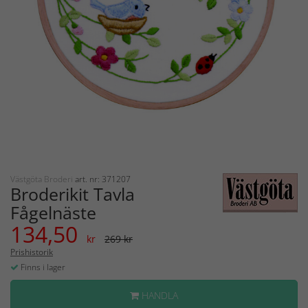
Västgöta Broderi
art. nr: 371207
Broderikit Tavla
Fågelnäste
134,50
kr
269 kr
Prishistorik
Finns i lager
HANDLA