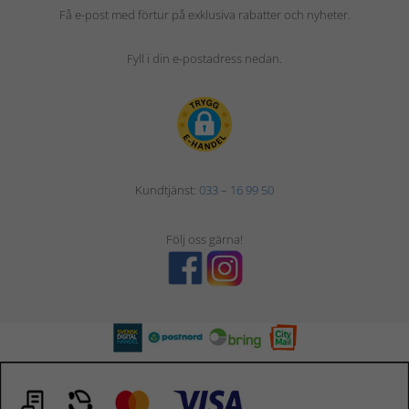
Få e-post med förtur på exklusiva rabatter och nyheter.
Fyll i din e-postadress nedan.
Kundtjänst:
033 – 16 99 50
Följ oss gärna!