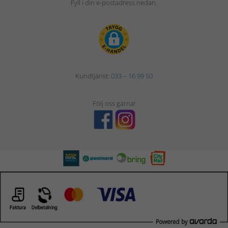
Fyll i din e-postadress nedan.
Kundtjänst:
033 – 16 99 50
Följ oss gärna!