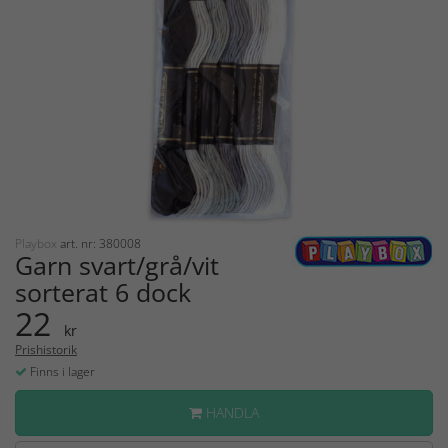
Playbox
art. nr: 380008
Garn svart/grå/vit
sorterat 6 dock
22
kr
Prishistorik
Finns i lager
HANDLA