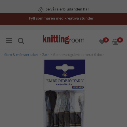
Se våra erbjudanden här
Fyll sommaren med kreativa stunder →
0
0
Garn & mönsterpaket
>
Garn
> Garn svart/grå/vit sorterat 6 dock