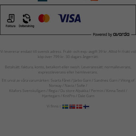
Vi levererar endast till svensk adress. Frakt- och exp.-avgift 39 kr. Alltid fri frakt vid
köp över 799 kr. 30 dagars ångerrätt.
Betalsätt: faktura, konto, betalkort eller swish. Leveranssätt: normalleverans,
expressleverans eller hemleverans.
Ett urval av våra varumärken: Svarta Fåret / Järbo Garn / Sandnes Garn / Viking of
Norway
/ Navia
/ Sofie
/
Kilafors Svenskullgarn
/
Regia / Du store Alpakka / Permin / Kinna Textil /
Hjertegarn / KnitPro / Dale Garn
Vi finns i: