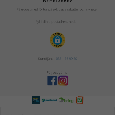
NYHETSBREV
Få e-post med förtur på exklusiva rabatter och nyheter.
Fyll i din e-postadress nedan.
Kundtjänst:
033 – 16 99 50
Följ oss gärna!