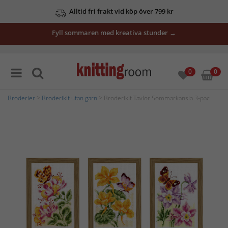
Alltid fri frakt vid köp över 799 kr
Fyll sommaren med kreativa stunder →
0
0
Broderier
>
Broderikit utan garn
> Broderikit Tavlor Sommarkänsla 3-pac