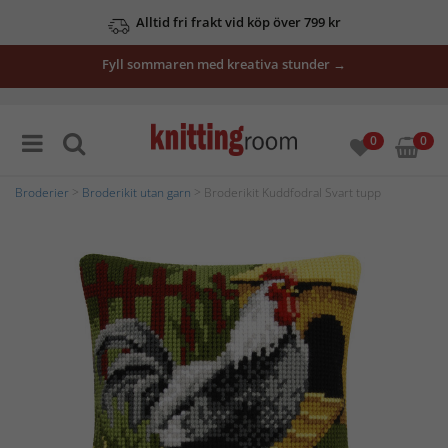
Alltid fri frakt vid köp över 799 kr
Fyll sommaren med kreativa stunder →
0
0
Broderier
>
Broderikit utan garn
> Broderikit Kuddfodral Svart tupp