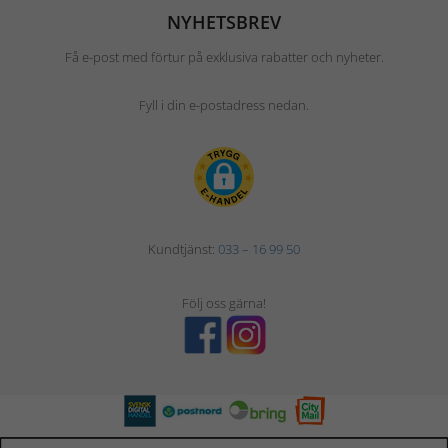
NYHETSBREV
Få e-post med förtur på exklusiva rabatter och nyheter.
Fyll i din e-postadress nedan.
Kundtjänst:
033 – 16 99 50
Följ oss gärna!