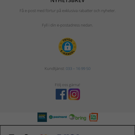
Få e-post med förtur på exklusiva rabatter och nyheter.
Fyll i din e-postadress nedan.
Kundtjänst:
033 – 16 99 50
Följ oss gärna!