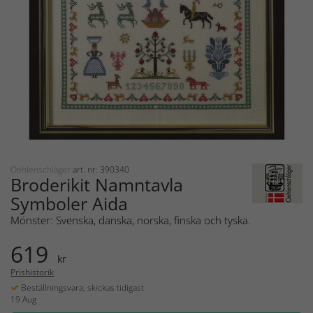
Oehlenschläger
art. nr: 390340
Broderikit Namntavla
Symboler Aida
Mönster: Svenska, danska, norska, finska och tyska.
619
kr
Prishistorik
Beställningsvara, skickas tidigast
19 Aug