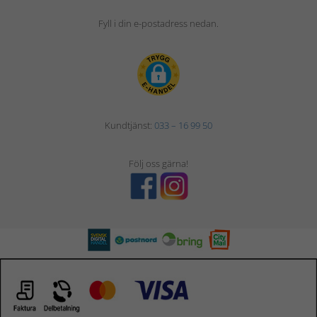
Fyll i din e-postadress nedan.
Kundtjänst:
033 – 16 99 50
Följ oss gärna!