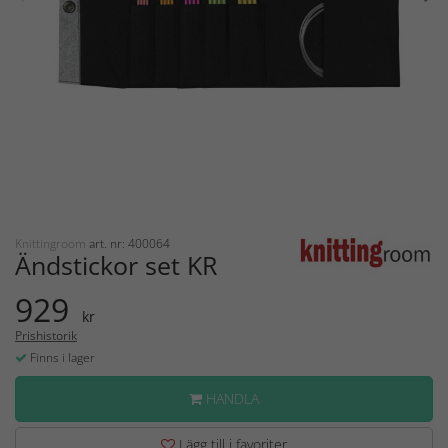
Knittingroom
art. nr: 400064
Ändstickor set KR
929
kr
Prishistorik
Finns i lager
HANDLA
Lägg till i favoriter