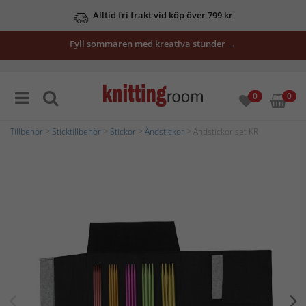
Alltid fri frakt vid köp över 799 kr
Fyll sommaren med kreativa stunder →
0
0
Tillbehör
>
Sticktillbehör
>
Stickor
>
Ändstickor
> Ändstickor set KR