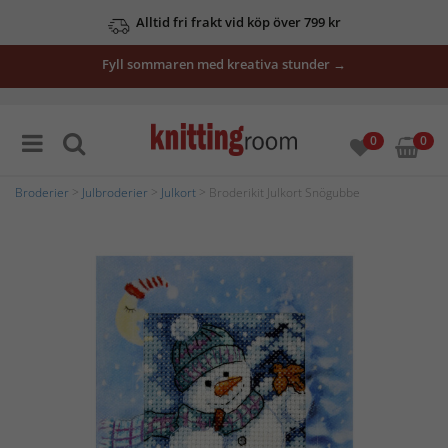
Alltid fri frakt vid köp över 799 kr
Fyll sommaren med kreativa stunder →
0
0
Broderier
>
Julbroderier
>
Julkort
> Broderikit Julkort Snögubbe