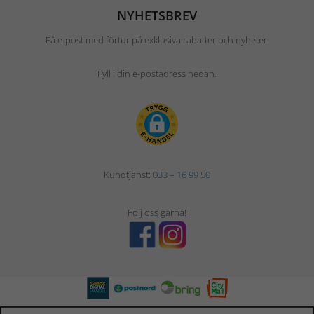
NYHETSBREV
Få e-post med förtur på exklusiva rabatter och nyheter.
Fyll i din e-postadress nedan.
Kundtjänst:
033 – 16 99 50
Följ oss gärna!