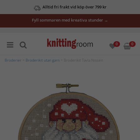
Alltid fri frakt vid köp över 799 kr
Fyll sommaren med kreativa stunder →
0
0
Broderier
>
Broderikit utan garn
> Broderikit Tavla Nissen