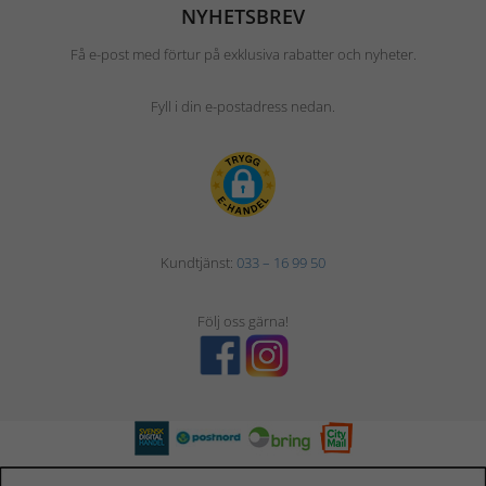
NYHETSBREV
Få e-post med förtur på exklusiva rabatter och nyheter.
Fyll i din e-postadress nedan.
Kundtjänst:
033 – 16 99 50
Följ oss gärna!