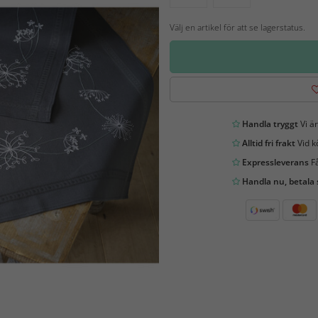
Välj en artikel för att se lagerstatus.
Handla tryggt
Vi är
Alltid fri frakt
Vid k
Expressleverans
Få
Handla nu, betala