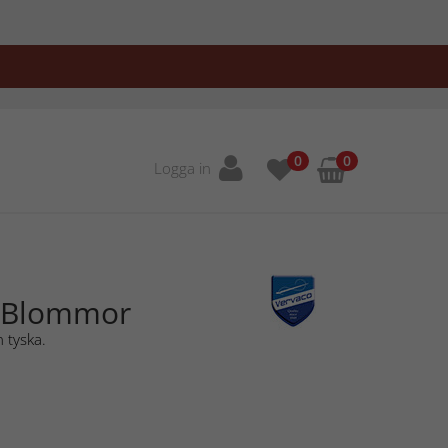
0
0
Logga in
a Blommor
 tyska.