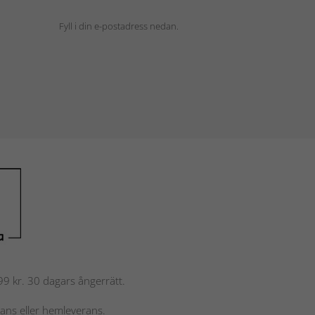
Fyll i din e-postadress nedan.
 799 kr. 30 dagars ångerrätt.
rans eller hemleverans.