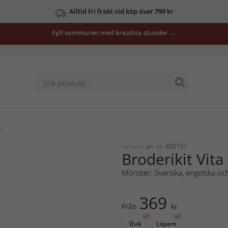
Alltid fri frakt vid köp över 799 kr
Fyll sommaren med kreativa stunder →
or
Vervaco
art. nr: 400197
Broderikit Vit
Mönster: Svenska, engelska och
369
Från
kr
Duk
Löpare