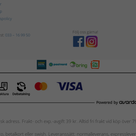
r
p
tspolicy
Följ oss gärna!
st:
033 – 16 99 50
nsk adress. Frakt- och exp.-avgift 39 kr. Alltid fri frakt vid köp över
nto, betalkort eller swish. Leveranssätt: normalleverans, expressleve