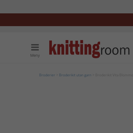
Meny
Broderier
>
Broderikit utan garn
> Broderikit Vita Blomm