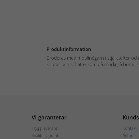
Produktinformation
Broderas med moulinégarn i stjälk-,efter oc
knutar och schattersöm på mörkgrå bomulls
Vi garanterar
Kunds
Trygg leverans
Kontakt
Kvalitetsgaranti
Returer