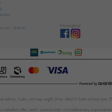
r
p
tspolicy
Följ oss gärna!
st:
033 – 16 99 50
nsk adress. Frakt- och exp.-avgift 39 kr. Alltid fri frakt vid köp över
nto, betalkort eller swish. Leveranssätt: normalleverans, expressleve