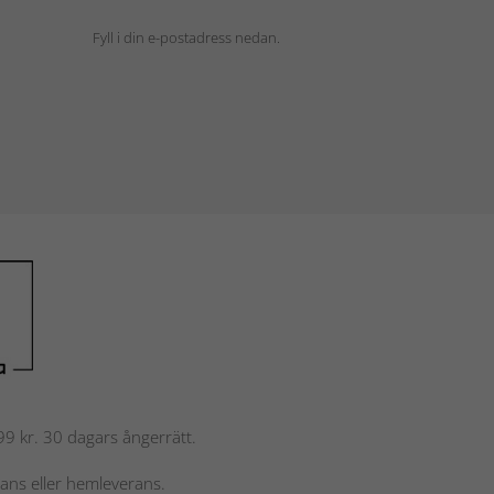
Fyll i din e-postadress nedan.
 799 kr. 30 dagars ångerrätt.
rans eller hemleverans.