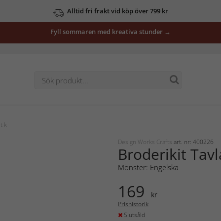
Alltid fri frakt vid köp över 799 kr
Fyll sommaren med kreativa stunder →
t k
Design Works Crafts
art. nr: 400226
Broderikit Tav
Mönster: Engelska
169
kr
Prishistorik
Slutsåld