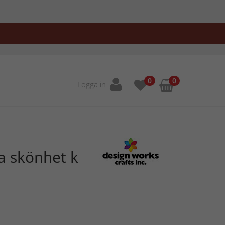
0
0
Logga in
la skönhet k