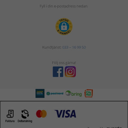
Fyll i din e-postadress nedan.
Kundtjänst:
033 – 16 99 50
Följ oss gärna!