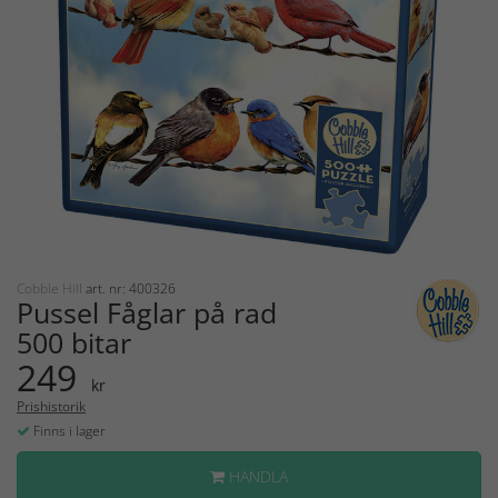
Cobble Hill
art. nr: 400326
Pussel Fåglar på rad
500 bitar
249
kr
Prishistorik
Finns i lager
HANDLA