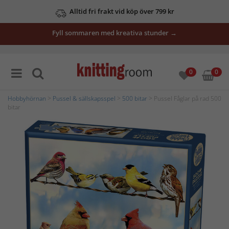
Alltid fri frakt vid köp över 799 kr
Fyll sommaren med kreativa stunder →
0
0
Hobbyhörnan
>
Pussel & sällskapsspel
>
500 bitar
> Pussel Fåglar på rad 500
bitar