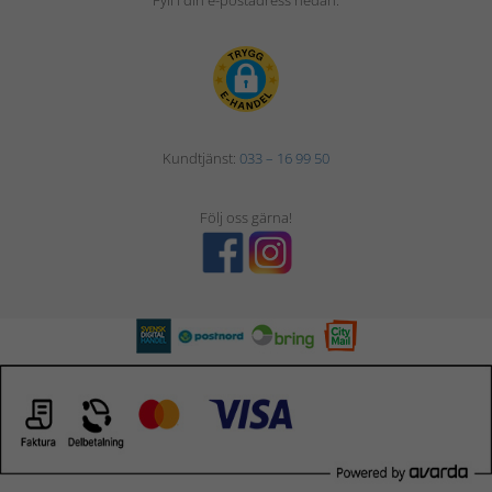
Fyll i din e-postadress nedan.
Kundtjänst:
033 – 16 99 50
Följ oss gärna!