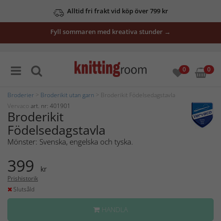
Alltid fri frakt vid köp över 799 kr
Fyll sommaren med kreativa stunder →
0
0
Broderier
>
Broderikit utan garn
> Broderikit Födelsedagstavla
Vervaco
art. nr: 401901
Broderikit
Födelsedagstavla
Mönster: Svenska, engelska och tyska.
399
kr
Prishistorik
Slutsåld
HANDLA