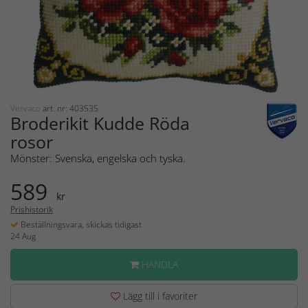
Vervaco
art. nr: 403535
Broderikit Kudde Röda
rosor
Mönster: Svenska, engelska och tyska.
589
kr
Prishistorik
Beställningsvara, skickas tidigast
24 Aug
HANDLA
Lägg till i favoriter