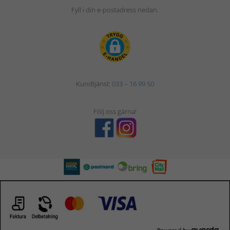
Fyll i din e-postadress nedan.
Kundtjänst:
033 – 16 99 50
Följ oss gärna!