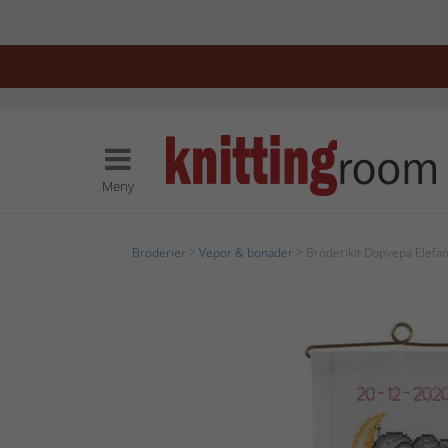
Meny
Broderier
>
Vepor & bonader
> Broderikit Dopvepa Elefan