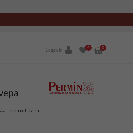
0
0
Logga in
pvepa
ka, finska och tyska.