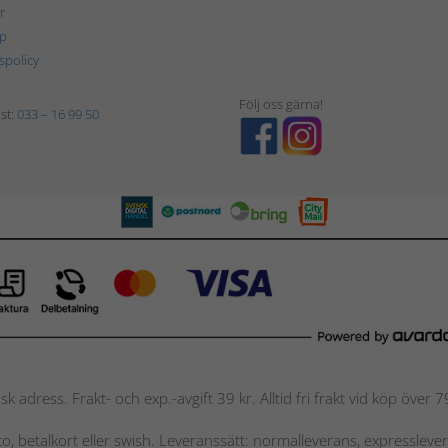
r
p
tspolicy
Följ oss gärna!
st:
033 – 16 99 50
nsk adress. Frakt- och exp.-avgift 39 kr. Alltid fri frakt vid köp över
nto, betalkort eller swish. Leveranssätt: normalleverans, expressleve