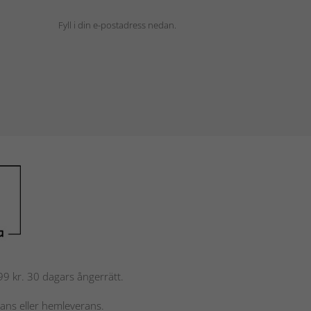
Fyll i din e-postadress nedan.
 799 kr. 30 dagars ångerrätt.
rans eller hemleverans.