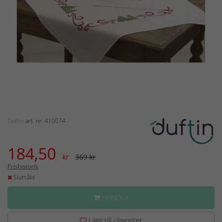
Duftin
art. nr: 410074
184,50
kr
369 kr
Prishistorik
Slutsåld
HANDLA
Lägg till i favoriter