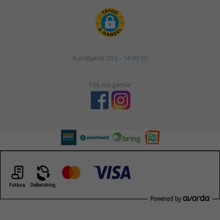
Kundtjänst:
033 – 16 99 50
Följ oss gärna!