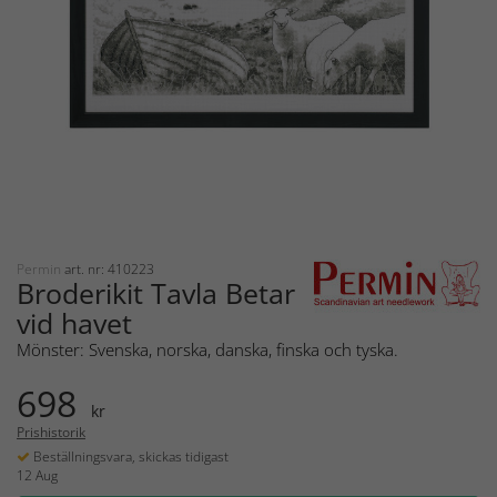
Permin
art. nr: 410223
Broderikit Tavla Betar
vid havet
Mönster: Svenska, norska, danska, finska och tyska.
698
kr
Prishistorik
Beställningsvara, skickas tidigast
12 Aug