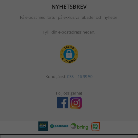
NYHETSBREV
Få e-post med förtur på exklusiva rabatter och nyheter.
Fyll i din e-postadress nedan.
Kundtjänst:
033 – 16 99 50
Följ oss gärna!