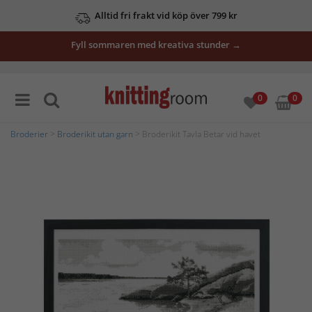
Alltid fri frakt vid köp över 799 kr
Fyll sommaren med kreativa stunder →
0
0
Broderier
>
Broderikit utan garn
> Broderikit Tavla Betar vid havet